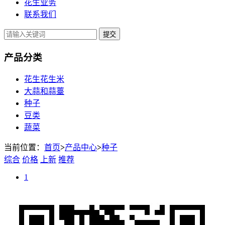
花生业务
联系我们
提交
产品分类
花生花生米
大蒜和蒜薹
种子
豆类
蔬菜
当前位置：
首页
>
产品中心
>
种子
综合
价格
上新
推荐
1